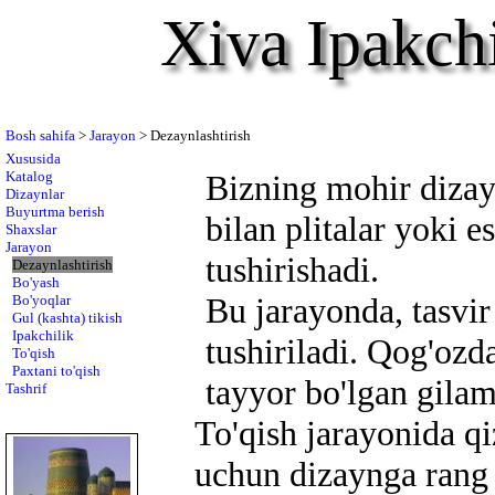
Xiva Ipakchi
Bosh sahifa
>
Jarayon
> Dezaynlashtirish
Xususida
Katalog
Bizning mohir dizay
Dizaynlar
Buyurtma berish
bilan plitalar yoki 
Shaxslar
Jarayon
tushirishadi.
Dezaynlashtirish
Bo'yash
Bu jarayonda, tasvir
Bo'yoqlar
Gul (kashta) tikish
Ipakchilik
tushiriladi. Qog'ozd
To'qish
Paxtani to'qish
tayyor bo'lgan gilam
Tashrif
To'qish jarayonida qi
uchun dizaynga rang 