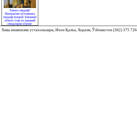
Хивага ташриф?
Интерактив қўлланмага
ташриф буюриб Хиванинг
кўнгил очар ва маданий
обидаларни кўринг.
Хива ипакчилик устахоналари, Ичон Қалъа, Хоразм, Ўзбекистон (362) 375 72