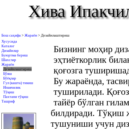
Хива Ипакчи
Бош саҳифа
>
Жараён
> Дезайнлаштириш
Хусусида
Каталог
Бизнинг моҳир ди
Дизайнлар
Буюртма бериш
эҳтиёткорлик била
Шахслар
Жараён
қоғозга тушириша
Дезайнлаштириш
Бўяш
Бу жараёнда, тасви
Бўёқлар
Гул (кашта) тикиш
Ипакчилик
туширилади. Қоғоз
Тўқиш
Пахтани тўқиш
тайёр бўлган гилам
Ташриф
билдиради. Тўқиш 
тушуниши учун диз